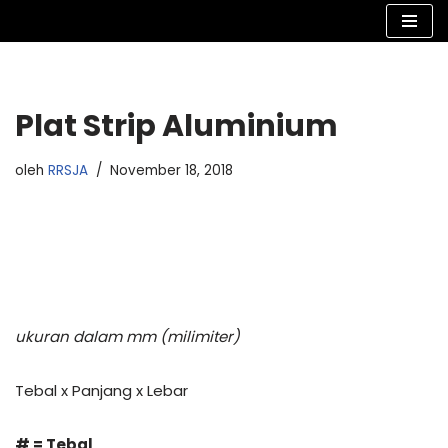
Lompat
ke
konten
Plat Strip Aluminium
oleh
RRSJA
November 18, 2018
ukuran dalam mm (milimiter)
Tebal x Panjang x Lebar
# = Tebal