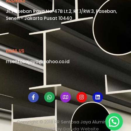
ADDRESS​
Jl. Paseban Raya No. 47B Lt.2, RT.1/RW.3, Paseban,
Senen - Jakarta Pusat 10440
EMAIL US
rrsentosajaya@yahoo.co.id
Copyright © 2018
RR Sentosa Jaya Aluminium
√ powered by
Garuda Website